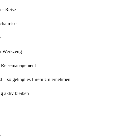
er Reise
chalreise
e
en Werkzeug
im Reisemanagement
nd – so gelingt es Ihrem Unternehmen
g aktiv bleiben
e