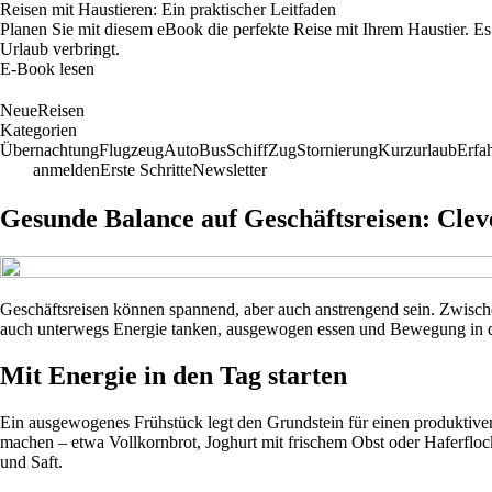
Reisen mit Haustieren: Ein praktischer Leitfaden
Planen Sie mit diesem eBook die perfekte Reise mit Ihrem Haustier. Es 
Urlaub verbringt.
E-Book lesen
NeueReisen
Kategorien
Übernachtung
Flugzeug
Auto
Bus
Schiff
Zug
Stornierung
Kurzurlaub
Erfa
anmelden
Erste Schritte
Newsletter
Gesunde Balance auf Geschäftsreisen: Clev
Geschäftsreisen können spannend, aber auch anstrengend sein. Zwisch
auch unterwegs Energie tanken, ausgewogen essen und Bewegung in den 
Mit Energie in den Tag starten
Ein ausgewogenes Frühstück legt den Grundstein für einen produktiven 
machen – etwa Vollkornbrot, Joghurt mit frischem Obst oder Haferflock
und Saft.