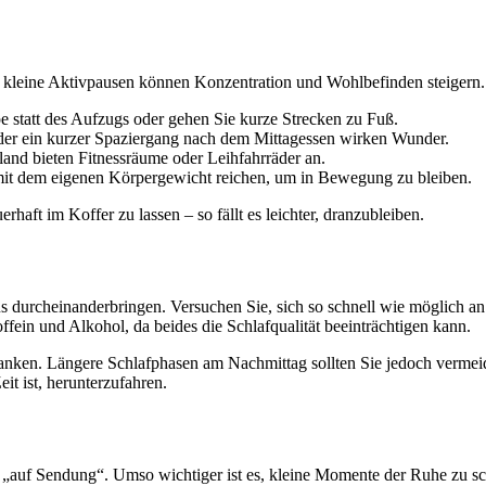
kleine Aktivpausen können Konzentration und Wohlbefinden steigern.
 statt des Aufzugs oder gehen Sie kurze Strecken zu Fuß.
er ein kurzer Spaziergang nach dem Mittagessen wirken Wunder.
land bieten Fitnessräume oder Leihfahrräder an.
it dem eigenen Körpergewicht reichen, um in Bewegung zu bleiben.
rhaft im Koffer zu lassen – so fällt es leichter, dranzubleiben.
urcheinanderbringen. Versuchen Sie, sich so schnell wie möglich an d
fein und Alkohol, da beides die Schlafqualität beeinträchtigen kann.
anken. Längere Schlafphasen am Nachmittag sollten Sie jedoch vermeid
it ist, herunterzufahren.
ig „auf Sendung“. Umso wichtiger ist es, kleine Momente der Ruhe zu s