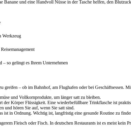
Banane und eine Handvoll Nüsse in der Tasche helfen, den Blutzuckerspi
e
en Werkzeug
im Reisemanagement
nd – so gelingt es Ihrem Unternehmen
n zu greifen – ob im Bahnhof, am Flughafen oder bei Geschäftsessen. M
üse und Vollkornprodukte, um länger satt zu bleiben.
rt der Körper Flüssigkeit. Eine wiederbefüllbare Trinkflasche ist prakt
n und hören Sie auf, wenn Sie satt sind.
s ist in Ordnung. Wichtig ist, langfristig eine gesunde Routine zu finde
rem Fleisch oder Fisch. In deutschen Restaurants ist es meist kein Pr