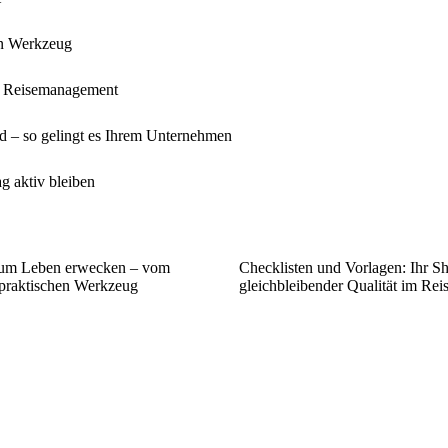
en Werkzeug
im Reisemanagement
nd – so gelingt es Ihrem Unternehmen
g aktiv bleiben
 zum Leben erwecken – vom
Checklisten und Vorlagen: Ihr Sh
raktischen Werkzeug
gleichbleibender Qualität im R