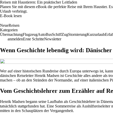
Reisen mit Haustieren: Ein praktischer Leitfaden
Planen Sie mit diesem eBook die perfekte Reise mit Ihrem Haustier. Es 
Urlaub verbringt.
E-Book lesen
NeueReisen
Kategorien
Übernachtung
Flugzeug
Auto
Bus
Schiff
Zug
Stornierung
Kurzurlaub
Erfa
anmelden
Erste Schritte
Newsletter
Wenn Geschichte lebendig wird: Dänischer 
Wer auf einer historischen Rundreise durch Europa unterwegs ist, ka
dänischen Reiseleiter Henrik Madsen ist Geschichte alles andere als t
machen – ob an den Stränden der Normandie, auf einer italienischen P
Vom Geschichtslehrer zum Erzähler auf Re
Henrik Madsen begann seine Laufbahn als Geschichtslehrer in Dänema
tatsächlich stattgefunden hat. Eine Sommerreise als Aushilfsreiseleite
mitten in den Schauplätzen der Vergangenheit.