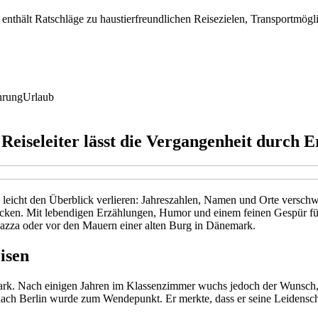
enthält Ratschläge zu haustierfreundlichen Reisezielen, Transportmögli
hrung
Urlaub
Reiseleiter lässt die Vergangenheit durch 
nn leicht den Überblick verlieren: Jahreszahlen, Namen und Orte vers
rocken. Mit lebendigen Erzählungen, Humor und einem feinen Gespür für 
iazza oder vor den Mauern einer alten Burg in Dänemark.
isen
rk. Nach einigen Jahren im Klassenzimmer wuchs jedoch der Wunsch, G
r nach Berlin wurde zum Wendepunkt. Er merkte, dass er seine Leidenscha